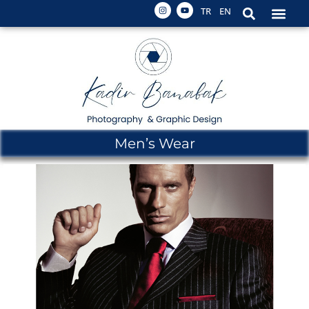
TR
EN
Men’s Wear