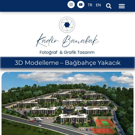
TR
EN
3D Modelleme – Bağbahçe Yakacık