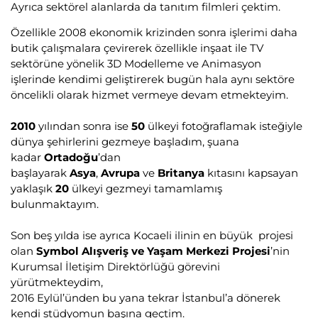
Ayrıca sektörel alanlarda da tanıtım filmleri çektim.
Özellikle 2008 ekonomik krizinden sonra işlerimi daha
butik çalışmalara çevirerek özellikle inşaat ile TV
sektörüne yönelik 3D Modelleme ve Animasyon
işlerinde kendimi geliştirerek bugün hala aynı sektöre
öncelikli olarak hizmet vermeye devam etmekteyim.
2010
yılından sonra ise
50
ülkeyi fotoğraflamak isteğiyle
dünya şehirlerini gezmeye başladım, şuana
kadar
Ortadoğu
’dan
başlayarak
Asya
,
Avrupa
ve
Britanya
kıtasını kapsayan
yaklaşık
20
ülkeyi gezmeyi tamamlamış
bulunmaktayım.
Son beş yılda ise ayrıca Kocaeli ilinin en büyük projesi
olan
Symbol Alışveriş ve Yaşam Merkezi Projesi
’nin
Kurumsal İletişim Direktörlüğü görevini
yürütmekteydim,
2016 Eylül’ünden bu yana tekrar İstanbul’a dönerek
kendi stüdyomun başına geçtim.