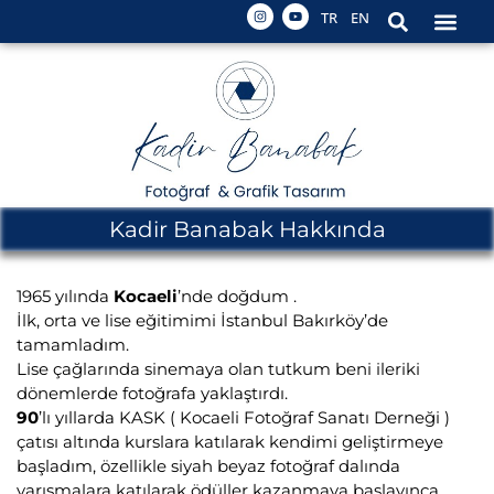
TR
EN
Kadir Banabak Hakkında
1965 yılında
Kocaeli
’nde doğdum .
İlk, orta ve lise eğitimimi İstanbul Bakırköy’de
tamamladım.
Lise çağlarında sinemaya olan tutkum beni ileriki
dönemlerde fotoğrafa yaklaştırdı.
90
’lı yıllarda KASK ( Kocaeli Fotoğraf Sanatı Derneği )
çatısı altında kurslara katılarak kendimi geliştirmeye
başladım, özellikle siyah beyaz fotoğraf dalında
yarışmalara katılarak ödüller kazanmaya başlayınca