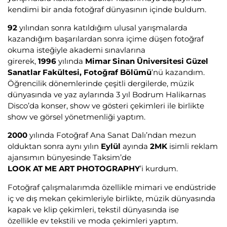
kendimi bir anda fotoğraf dünyasının içinde buldum.
92
yılından sonra katıldığım ulusal yarışmalarda
kazandığım başarılardan sonra içime düşen fotoğraf
okuma isteğiyle akademi sınavlarına
girerek,
1996
yılında
Mimar Sinan Üniversitesi Güzel
Sanatlar Fakültesi, Fotoğraf Bölümü
’nü kazandım.
Öğrencilik dönemlerinde çeşitli dergilerde, müzik
dünyasında ve yaz aylarında 3 yıl Bodrum Halikarnas
Disco’da konser, show ve gösteri çekimleri ile birlikte
show ve görsel yönetmenliği yaptım.
2000
yılında Fotoğraf Ana Sanat Dalı’ndan mezun
olduktan sonra aynı yılın
Eylül
ayında
2MK
isimli reklam
ajansımın bünyesinde Taksim’de
LOOK AT ME ART PHOTOGRAPHY
’i kurdum.
Fotoğraf çalışmalarımda özellikle mimari ve endüstride
iç ve dış mekan çekimleriyle birlikte, müzik dünyasında
kapak ve klip çekimleri, tekstil dünyasında ise
özellikle ev tekstili ve moda çekimleri yaptım.